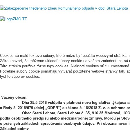
Cookies sú malé textové súbory, ktoré môžu byť použité webovými stránkami,
Zákon hovorí, že môžeme ukladať súbory cookie na vašom zariadení, ak sú n
Táto stránka používa rôzne typy cookies. Niektoré cookies sú tu umiestnené z
Potrebné súbory cookie pomáhajú vytvárať použiteľné webové stránky tak, a
týchto súborov cookies.
Vážený občan,
Dňa 25.5.2018 vstúpila v platnosť nová legislatíva týkajúca sa o
a Rady č. 2016/679 (ďalej „GDPR“) a zákona č. 18/2018 Z. z. o ochrane
Obec Stará Lehota, Stará Lehota č. 35, 916 35 Modrová, IČO: 0031
podľa osobitného predpisu alebo medzinárodnej zmluvy, ktorou je Slov
o právnych základoch spracúvania osobných údajov. Pri oboznamovaní 
Základné pojmy