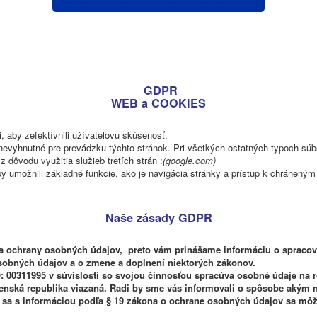
GDPR
WEB a COOKIES
 aby zefektívnili užívateľovu skúsenosť.
evyhnutné pre prevádzku týchto stránok. Pri všetkých ostatných typoch súb
 dôvodu využitia služieb tretích strán :
(google.com)
by umožnili základné funkcie, ako je navigácia stránky a prístup k chránen
Naše zásady GDPR
chrany osobných údajov, preto vám prinášame informáciu o spracova
 osobných údajov a o zmene a doplnení niektorých zákonov.
1995 v súvislosti so svojou činnosťou spracúva osobné údaje na rô
enská republika viazaná. Radi by sme vás informovali o spôsobe akým 
sa s informáciou podľa § 19 zákona o ochrane osobných údajov sa môže