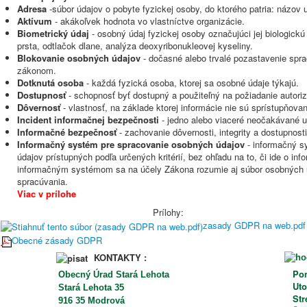
Adresa
-súbor údajov o pobyte fyzickej osoby, do ktorého patria: názov
Aktívum
- akákoľvek hodnota vo vlastníctve organizácie.
Biometrický údaj
- osobný údaj fyzickej osoby označujúci jej biologickú
prsta, odtlačok dlane, analýza deoxyribonukleovej kyseliny.
Blokovanie osobných údajov
- dočasné alebo trvalé pozastavenie spra
zákonom.
Dotknutá osoba
- každá fyzická osoba, ktorej sa osobné údaje týkajú.
Dostupnosť
- schopnosť byť dostupný a použiteľný na požiadanie autoriz
Dôvernosť
- vlastnosť, na základe ktorej informácie nie sú sprístupňo
Incident informačnej bezpečnosti
- jedno alebo viaceré neočakávané ud
Informačné bezpečnosť
- zachovanie dôvernosti, integrity a dostupnost
Informačný systém pre spracovanie osobných údajov
- informačný s
údajov prístupných podľa určených kritérií, bez ohľadu na to, či ide o 
informačným systémom sa na účely Zákona rozumie aj súbor osobných úd
spracúvania.
Viac v prílohe
Prílohy:
zasady GDPR na web.pdf
Obecné zásady GDPR
KONTAKTY :
Po
Obecný Úrad Stará Lehota
Ut
Stará Lehota 35
St
916 35 Modrová