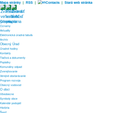
Mapa stránky
|
RSS
|
Contacts
|
Stará web stránka
Oznamy
Oznamy
Aktuality
Elektronická úradná tabuľa
Archív
Obecný Úrad
Úradné hodiny
Kontakty
Tlačivá a dokumenty
Poplatky
Komunálny odpad
Zverejňovanie
Verejné obstarávanie
Program rozvoja
Obecný vodovod
O obci
Všeobecne
Symboly obce
Kalendár podujatí
História
Šport