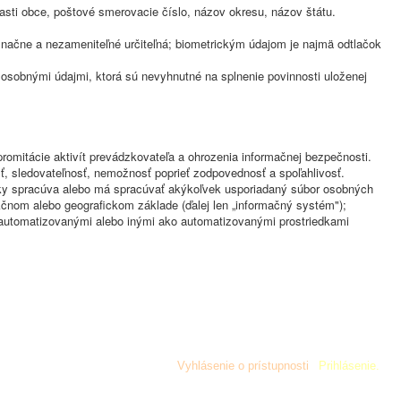
časti obce, poštové smerovacie číslo, názov okresu, názov štátu.
noznačne a nezameniteľné určiteľná; biometrickým údajom je najmä odtlačok
osobnými údajmi, ktorá sú nevyhnutné na splnenie povinnosti uloženej
romitácie aktivít prevádzkovateľa a ohrozenia informačnej bezpečnosti.
sť, sledovateľnosť, nemožnosť poprieť zodpovednosť a spoľahlivosť.
ky spracúva alebo má spracúvať akýkoľvek usporiadaný súbor osobných
nkčnom alebo geografickom základe (ďalej len „informačný systém");
automatizovanými alebo inými ako automatizovanými prostriedkami
Copyright © 2019 Obec Stará Lehota. Všetky práva
vyhradené
¦
Vyhlásenie o prístupnosti
¦
Prihlásenie.