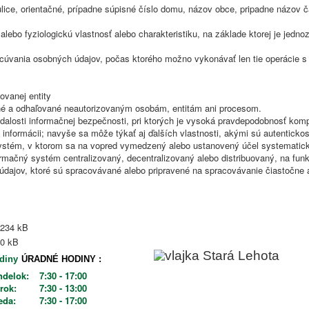
 ulice, orientačné, prípadne súpisné číslo domu, názov obce, pripadne názov 
 alebo fyziologickú vlastnosť alebo charakteristiku, na základe ktorej je jed
cúvania osobných údajov, počas ktorého možno vykonávať len tie operácie s 
ovanej entity
vané a odhaľované neautorizovaným osobám, entitám ani procesom.
alosti informačnej bezpečnosti, pri ktorých je vysoká pravdepodobnosť komp
i informácii; navyše sa môže týkať aj ďalších vlastnosti, akými sú autenticko
ystém, v ktorom sa na vopred vymedzený alebo ustanovený účel systematic
informačný systém centralizovaný, decentralizovaný alebo distribuovaný, na fu
ajov, ktoré sú spracovávané alebo pripravené na spracovávanie čiastočne 
234 kB
0 kB
ÚRADNÉ HODINY :
ndelok:
7:30 - 17:00
orok:
7:30 - 13:00
reda:
7:30 - 17:00