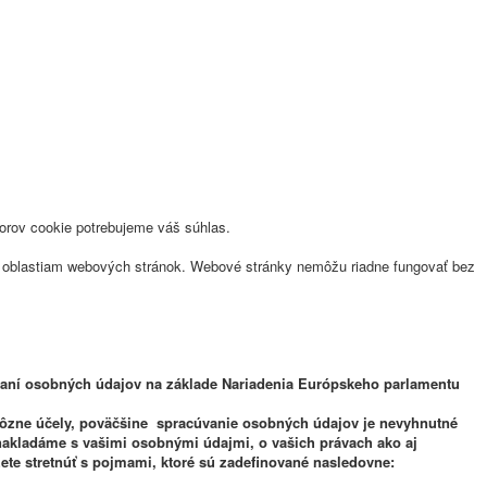
orov cookie potrebujeme váš súhlas.
ým oblastiam webových stránok. Webové stránky nemôžu riadne fungovať bez
ní osobných údajov na základe Nariadenia Európskeho parlamentu
zne účely, poväčšine spracúvanie osobných údajov je nevyhnutné
nakladáme s vašimi osobnými údajmi, o vašich právach ako aj
te stretnúť s pojmami, ktoré sú zadefinované nasledovne: