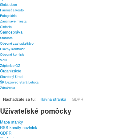
Štatút obce
Farnosť a kostol
Fotogaléria
Zaujímavé miesta
Cintorín
Samospráva
Starosta
Obecné zastupiteľstvo
Hlavný kontrolór
Obecné komisie
VZN
Zápisnice OZ
Organizácie
Stavebný Úrad
ŠK Bezovec Stará Lehota
Združenia
Nachádzate sa tu:
Hlavná stránka
GDPR
Užívateľské pomôcky
Mapa stánky
RSS kanály noviniek
GDPR