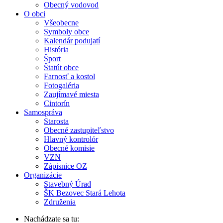
Obecný vodovod
O obci
Všeobecne
Symboly obce
Kalendár podujatí
História
Šport
Štatút obce
Farnosť a kostol
Fotogaléria
Zaujímavé miesta
Cintorín
Samospráva
Starosta
Obecné zastupiteľstvo
Hlavný kontrolór
Obecné komisie
VZN
Zápisnice OZ
Organizácie
Stavebný Úrad
ŠK Bezovec Stará Lehota
Združenia
Nachádzate sa tu: