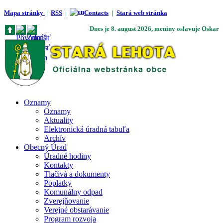
Mapa stránky
|
RSS
|
Contacts
|
Stará web stránka
Dnes je
8. august 2026
, meniny oslavuje
Oskar
Oznamy
Oznamy
Aktuality
Elektronická úradná tabuľa
Archív
Obecný Úrad
Úradné hodiny
Kontakty
Tlačivá a dokumenty
Poplatky
Komunálny odpad
Zverejňovanie
Verejné obstarávanie
Program rozvoja