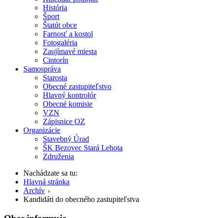
História
Šport
Štatút obce
Farnosť a kostol
Fotogaléria
Zaujímavé miesta
Cintorín
Samospráva
Starosta
Obecné zastupiteľstvo
Hlavný kontrolór
Obecné komisie
VZN
Zápisnice OZ
Organizácie
Stavebný Úrad
ŠK Bezovec Stará Lehota
Združenia
Nachádzate sa tu:
Hlavná stránka
Archív
Kandidáti do obecného zastupiteľstva