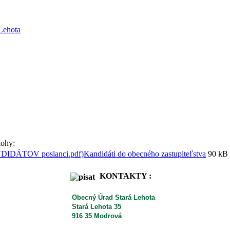
lohy:
Kandidáti do obecného zastupiteľstva
90 kB
KONTAKTY :
Obecný Úrad Stará Lehota
Stará Lehota 35
916 35 Modrová