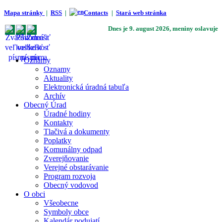
Mapa stránky
|
RSS
|
Contacts
|
Stará web stránka
Dnes je
9. august 2026
, meniny oslavuje
Oznamy
Oznamy
Aktuality
Elektronická úradná tabuľa
Archív
Obecný Úrad
Úradné hodiny
Kontakty
Tlačivá a dokumenty
Poplatky
Komunálny odpad
Zverejňovanie
Verejné obstarávanie
Program rozvoja
Obecný vodovod
O obci
Všeobecne
Symboly obce
Kalendár podujatí