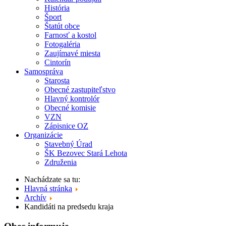
História
Šport
Štatút obce
Farnosť a kostol
Fotogaléria
Zaujímavé miesta
Cintorín
Samospráva
Starosta
Obecné zastupiteľstvo
Hlavný kontrolór
Obecné komisie
VZN
Zápisnice OZ
Organizácie
Stavebný Úrad
ŠK Bezovec Stará Lehota
Združenia
Nachádzate sa tu:
Hlavná stránka
Archív
Kandidáti na predsedu kraja