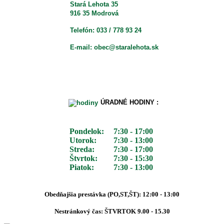
Stará Lehota 35
916 35 Modrová
Telefón: 033 / 778 93 24
E-mail: obec@staralehota.sk
ÚRADNÉ HODINY :
Pondelok:
7:30 - 17:00
Utorok:
7:30 - 13:00
Streda:
7:30 - 17:00
Štvrtok:
7:30 - 15:30
Piatok:
7:30 - 13:00
Obedňajšia prestávka (PO,ST,ŠT): 12:00 - 13:00
Nestránkový čas: ŠTVRTOK 9.00 - 15.30