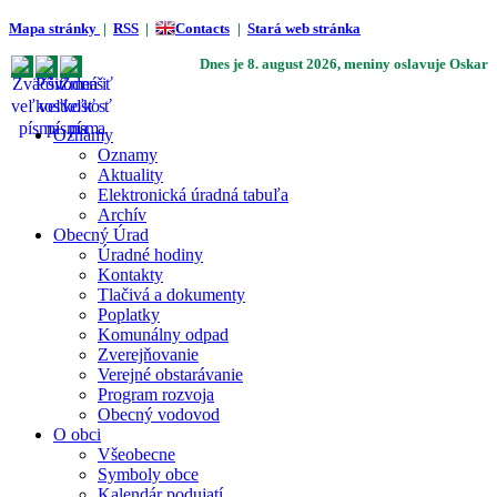
Mapa stránky
|
RSS
|
Contacts
|
Stará web stránka
Dnes je
8. august 2026
, meniny oslavuje
Oskar
Oznamy
Oznamy
Aktuality
Elektronická úradná tabuľa
Archív
Obecný Úrad
Úradné hodiny
Kontakty
Tlačivá a dokumenty
Poplatky
Komunálny odpad
Zverejňovanie
Verejné obstarávanie
Program rozvoja
Obecný vodovod
O obci
Všeobecne
Symboly obce
Kalendár podujatí