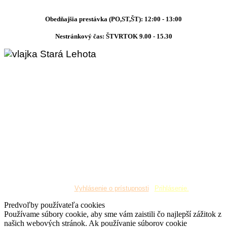
Obedňajšia prestávka (PO,ST,ŠT): 12:00 - 13:00
Nestránkový čas: ŠTVRTOK 9.00 - 15.30
Copyright © 2019 Obec Stará Lehota. Všetky práva
vyhradené
¦
Vyhlásenie o prístupnosti
¦
Prihlásenie.
Predvoľby používateľa cookies
Používame súbory cookie, aby sme vám zaistili čo najlepší zážitok z
našich webových stránok. Ak používanie súborov cookie