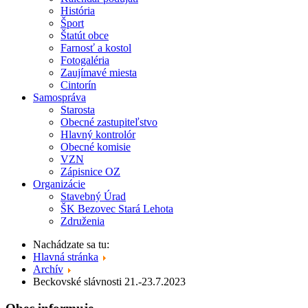
História
Šport
Štatút obce
Farnosť a kostol
Fotogaléria
Zaujímavé miesta
Cintorín
Samospráva
Starosta
Obecné zastupiteľstvo
Hlavný kontrolór
Obecné komisie
VZN
Zápisnice OZ
Organizácie
Stavebný Úrad
ŠK Bezovec Stará Lehota
Združenia
Nachádzate sa tu:
Hlavná stránka
Archív
Beckovské slávnosti 21.-23.7.2023