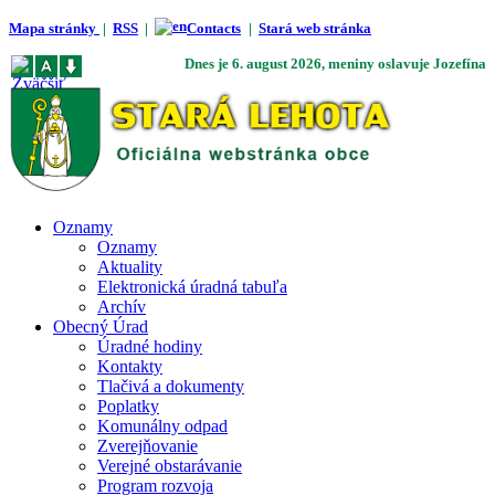
Mapa stránky
|
RSS
|
Contacts
|
Stará web stránka
Dnes je
6. august 2026
, meniny oslavuje
Jozefína
Oznamy
Oznamy
Aktuality
Elektronická úradná tabuľa
Archív
Obecný Úrad
Úradné hodiny
Kontakty
Tlačivá a dokumenty
Poplatky
Komunálny odpad
Zverejňovanie
Verejné obstarávanie
Program rozvoja