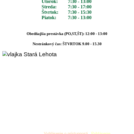
Utorok:
7:30 - 13:00
Streda:
7:30 - 17:00
Štvrtok:
7:30 - 15:30
Piatok:
7:30 - 13:00
Obedňajšia prestávka (PO,ST,ŠT): 12:00 - 13:00
Nestránkový čas: ŠTVRTOK 9.00 - 15.30
Copyright © 2019 Obec Stará Lehota. Všetky práva
vyhradené
¦
Vyhlásenie o prístupnosti
¦
Prihlásenie.