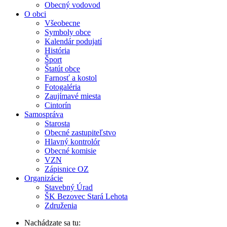
Obecný vodovod
O obci
Všeobecne
Symboly obce
Kalendár podujatí
História
Šport
Štatút obce
Farnosť a kostol
Fotogaléria
Zaujímavé miesta
Cintorín
Samospráva
Starosta
Obecné zastupiteľstvo
Hlavný kontrolór
Obecné komisie
VZN
Zápisnice OZ
Organizácie
Stavebný Úrad
ŠK Bezovec Stará Lehota
Združenia
Nachádzate sa tu: