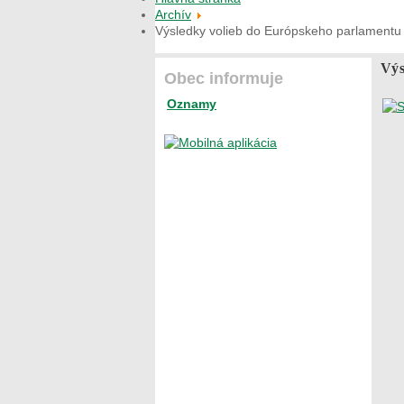
Archív
Výsledky volieb do Európskeho parlamentu
Výs
Obec informuje
Oznamy