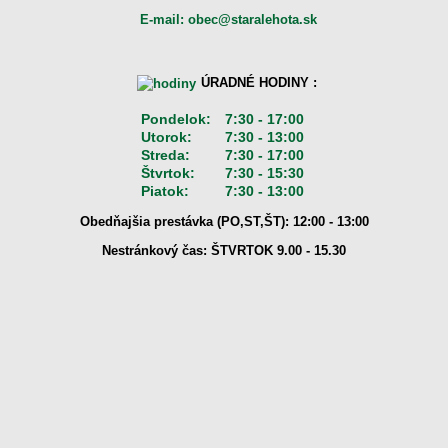
E-mail: obec@staralehota.sk
ÚRADNÉ HODINY :
Pondelok:
7:30 - 17:00
Utorok:
7:30 - 13:00
Streda:
7:30 - 17:00
Štvrtok:
7:30 - 15:30
Piatok:
7:30 - 13:00
Obedňajšia prestávka (PO,ST,ŠT): 12:00 - 13:00
Nestránkový čas: ŠTVRTOK 9.00 - 15.30