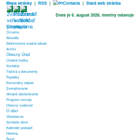
Mapa stránky
|
RSS
|
Contacts
|
Stará web stránka
Dnes je
6. august 2026
, meniny oslavuje
Oznamy
Oznamy
Aktuality
Elektronická úradná tabuľa
Archív
Obecný Úrad
Úradné hodiny
Kontakty
Tlačivá a dokumenty
Poplatky
Komunálny odpad
Zverejňovanie
Verejné obstarávanie
Program rozvoja
Obecný vodovod
O obci
Všeobecne
Symboly obce
Kalendár podujatí
História
Šport