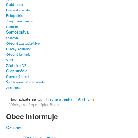
Štatút obce
Farnosť a kostol
Fotogaléria
Zaujímavé miesta
Cintorín
Samospráva
Starosta
Obecné zastupiteľstvo
Hlavný kontrolór
Obecné komisie
VZN
Zápisnice OZ
Organizácie
Stavebný Úrad
ŠK Bezovec Stará Lehota
Združenia
Nachádzate sa tu:
Hlavná stránka
Archív
Výskyt vtáčej chrípky-Bojná
Obec informuje
Oznamy