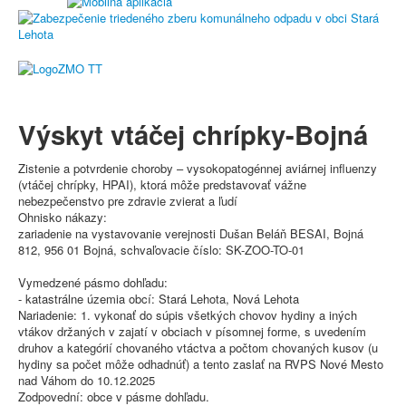
Výskyt vtáčej chrípky-Bojná
Zistenie a potvrdenie choroby – vysokopatogénnej aviárnej influenzy
(vtáčej chrípky, HPAI), ktorá môže predstavovať vážne
nebezpečenstvo pre zdravie zvierat a ľudí
Ohnisko nákazy:
zariadenie na vystavovanie verejnosti Dušan Beláň BESAI, Bojná
812, 956 01 Bojná, schvaľovacie číslo: SK-ZOO-TO-01
Vymedzené pásmo dohľadu:
- katastrálne územia obcí: Stará Lehota, Nová Lehota
Nariadenie: 1. vykonať do súpis všetkých chovov hydiny a iných
vtákov držaných v zajatí v obciach v písomnej forme, s uvedením
druhov a kategórií chovaného vtáctva a počtom chovaných kusov (u
hydiny sa počet môže odhadnúť) a tento zaslať na RVPS Nové Mesto
nad Váhom do 10.12.2025
Zodpovední: obce v pásme dohľadu.