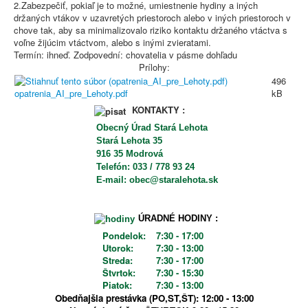
2.Zabezpečiť, pokiaľ je to možné, umiestnenie hydiny a iných
držaných vtákov v uzavretých priestoroch alebo v iných priestoroch v
chove tak, aby sa minimalizovalo riziko kontaktu držaného vtáctva s
voľne žijúcim vtáctvom, alebo s inými zvieratami.
Termín: ihneď. Zodpovední: chovatelia v pásme dohľadu
Prílohy:
496
kB
opatrenia_AI_pre_Lehoty.pdf
KONTAKTY :
Obecný Úrad Stará Lehota
Stará Lehota 35
916 35 Modrová
Telefón: 033 / 778 93 24
E-mail: obec@staralehota.sk
ÚRADNÉ HODINY :
Pondelok:
7:30 - 17:00
Utorok:
7:30 - 13:00
Streda:
7:30 - 17:00
Štvrtok:
7:30 - 15:30
Piatok:
7:30 - 13:00
Obedňajšia prestávka (PO,ST,ŠT): 12:00 - 13:00