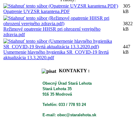
305
Opatrenie UVZSR karantena.PDF
kB
3822
Režimové opatrenie HHSR pri ohrození verejného
kB
zdravia.pdf
447
Usmernenie hlavného hygienika SR_COVID-19 štvrtá
kB
aktualizácia 13.3.2020.pdf
KONTAKTY :
Obecný Úrad Stará Lehota
Stará Lehota 35
916 35 Modrová
Telefón: 033 / 778 93 24
E-mail: obec@staralehota.sk