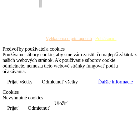
Copyright © 2019 Obec Stará Lehota. Všetky práva
vyhradené
¦
Vyhlásenie o prístupnosti
¦
Prihlásenie.
Predvoľby používateľa cookies
Používame súbory cookie, aby sme vám zaistili čo najlepší zážitok z
našich webových stránok. Ak používanie súborov cookie
odmietnete, nemusia tieto webové stránky fungovať podľa
očakávania.
Prijať všetky
Odmietnuť všetky
Ďalšie informácie
Cookies
Nevyhnutné cookies
Uložiť
Prijať
Odmietnuť