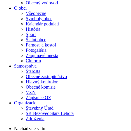
Obecný vodovod
O obci
Všeobecne
Symboly obce
Kalendár podujatí
História
Šport
Štatút obce
Farnosť a kostol
Fotogaléria
Zaujímavé miesta
Cintorín
Samospráva
Starosta
Obecné zastupiteľstvo
Hlavný kontrolór
Obecné komisie
VZN
Zápisnice OZ
Organizácie
Stavebný Úrad
ŠK Bezovec Stará Lehota
Združenia
Nachádzate sa tu: