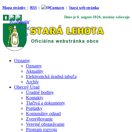
Mapa stránky
|
RSS
|
Contacts
|
Stará web stránka
Dnes je
6. august 2026
, meniny oslavuje
Oznamy
Oznamy
Aktuality
Elektronická úradná tabuľa
Archív
Obecný Úrad
Úradné hodiny
Kontakty
Tlačivá a dokumenty
Poplatky
Komunálny odpad
Zverejňovanie
Verejné obstarávanie
Program rozvoja