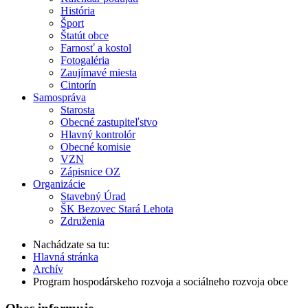
História
Šport
Štatút obce
Farnosť a kostol
Fotogaléria
Zaujímavé miesta
Cintorín
Samospráva
Starosta
Obecné zastupiteľstvo
Hlavný kontrolór
Obecné komisie
VZN
Zápisnice OZ
Organizácie
Stavebný Úrad
ŠK Bezovec Stará Lehota
Združenia
Nachádzate sa tu:
Hlavná stránka
Archív
Program hospodárskeho rozvoja a sociálneho rozvoja obce