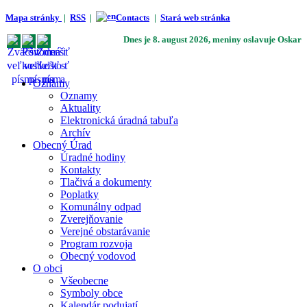
Mapa stránky
|
RSS
|
Contacts
|
Stará web stránka
Dnes je
8. august 2026
, meniny oslavuje
Oskar
Oznamy
Oznamy
Aktuality
Elektronická úradná tabuľa
Archív
Obecný Úrad
Úradné hodiny
Kontakty
Tlačivá a dokumenty
Poplatky
Komunálny odpad
Zverejňovanie
Verejné obstarávanie
Program rozvoja
Obecný vodovod
O obci
Všeobecne
Symboly obce
Kalendár podujatí