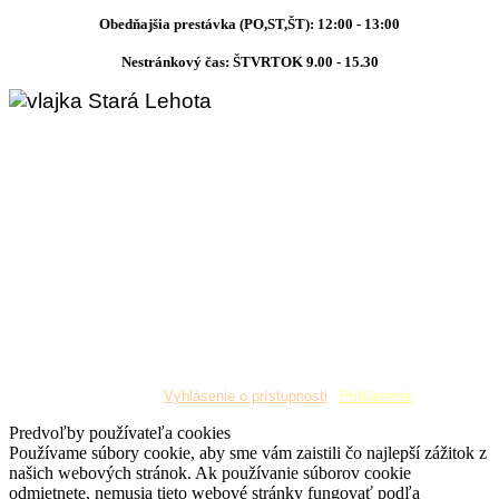
Obedňajšia prestávka (PO,ST,ŠT): 12:00 - 13:00
Nestránkový čas: ŠTVRTOK 9.00 - 15.30
Copyright © 2019 Obec Stará Lehota. Všetky práva
vyhradené
¦
Vyhlásenie o prístupnosti
¦
Prihlásenie.
Predvoľby používateľa cookies
Používame súbory cookie, aby sme vám zaistili čo najlepší zážitok z
našich webových stránok. Ak používanie súborov cookie
odmietnete, nemusia tieto webové stránky fungovať podľa