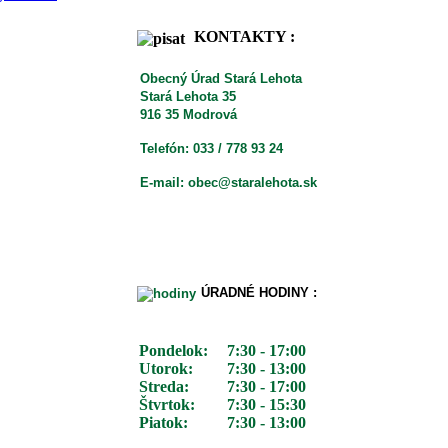
KONTAKTY :
Obecný Úrad Stará Lehota
Stará Lehota 35
916 35 Modrová
Telefón: 033 / 778 93 24
E-mail: obec@staralehota.sk
ÚRADNÉ HODINY :
Pondelok:
7:30 - 17:00
Utorok:
7:30 - 13:00
Streda:
7:30 - 17:00
Štvrtok:
7:30 - 15:30
Piatok:
7:30 - 13:00