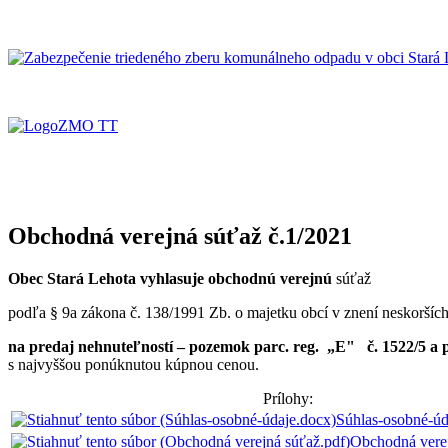
Obchodná verejná súťaž č.1/2021
Obec Stará Lehota vyhlasuje obchodnú verejnú
súťaž
podľa § 9a zákona č. 138/1991 Zb. o majetku obcí v znení neskoršíc
na predaj nehnuteľností – pozemok parc. reg. „E" č. 1522/5 a p
s najvyššou ponúknutou kúpnou cenou.
Prílohy:
Súhlas-osobné-úd
Obchodná vere