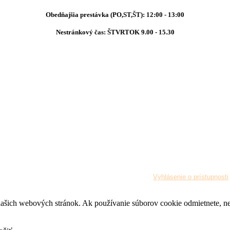
Obedňajšia prestávka (PO,ST,ŠT): 12:00 - 13:00
Nestránkový čas: ŠTVRTOK 9.00 - 15.30
2019 Obec Stará Lehota. Všetky práva vyhradené
¦
Vyhlásenie o prístupnosti
z našich webových stránok. Ak používanie súborov cookie odmietnete, 