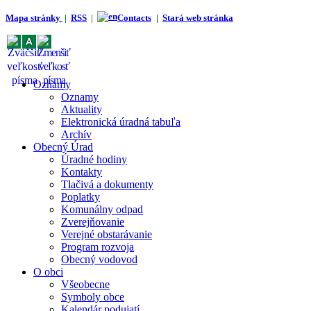
Mapa stránky
|
RSS
|
Contacts
|
Stará web stránka
Oznamy
Oznamy
Aktuality
Elektronická úradná tabuľa
Archív
Obecný Úrad
Úradné hodiny
Kontakty
Tlačivá a dokumenty
Poplatky
Komunálny odpad
Zverejňovanie
Verejné obstarávanie
Program rozvoja
Obecný vodovod
O obci
Všeobecne
Symboly obce
Kalendár podujatí