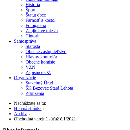
História
Šport
Štatút obce
Farnosť a kostol
Fotogaléria
Zaujímavé miesta
Cintorín
Samospráva
Starosta
Obecné zastupiteľstvo
Hlavný kontrolór
Obecné komisie
VZN
Zápisnice OZ
Organizácie
Stavebný Úrad
ŠK Bezovec Stará Lehota
Združenia
Nachádzate sa tu:
Hlavná stránka
Archív
Obchodná verejná súťaž č.1/2021