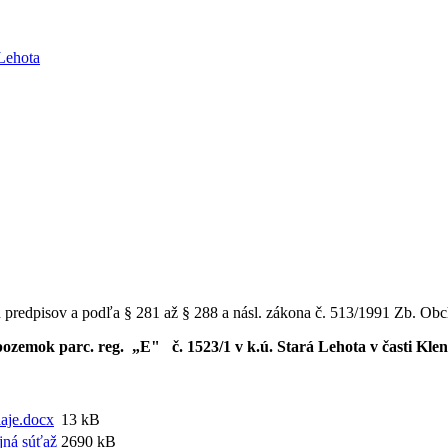
h predpisov a podľa § 281 až § 288 a násl. zákona č. 513/1991 Zb. Ob
ozemok parc. reg. „E" č. 1523/1 v k.ú. Stará Lehota v časti Kle
aje.docx
13 kB
jná súťaž
2690 kB