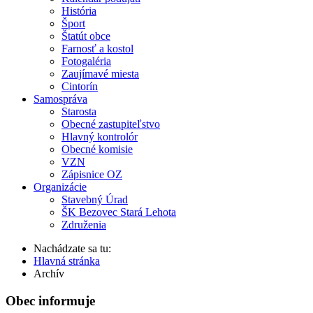
História
Šport
Štatút obce
Farnosť a kostol
Fotogaléria
Zaujímavé miesta
Cintorín
Samospráva
Starosta
Obecné zastupiteľstvo
Hlavný kontrolór
Obecné komisie
VZN
Zápisnice OZ
Organizácie
Stavebný Úrad
ŠK Bezovec Stará Lehota
Združenia
Nachádzate sa tu:
Hlavná stránka
Archív
Obec informuje